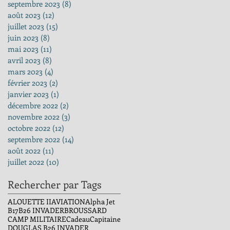
septembre 2023
(8)
8 posts
août 2023
(12)
12 posts
juillet 2023
(15)
15 posts
juin 2023
(8)
8 posts
mai 2023
(11)
11 posts
avril 2023
(8)
8 posts
mars 2023
(4)
4 posts
février 2023
(2)
2 posts
janvier 2023
(1)
1 post
décembre 2022
(2)
2 posts
novembre 2022
(3)
3 posts
octobre 2022
(12)
12 posts
septembre 2022
(14)
14 posts
août 2022
(11)
11 posts
juillet 2022
(10)
10 posts
Rechercher par Tags
ALOUETTE II
AVIATION
Alpha Jet
B17
B26 INVADER
BROUSSARD
CAMP MILITAIRE
Cadeau
Capitaine
DOUGLAS B26 INVADER