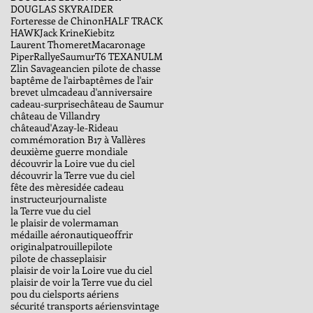
DOUGLAS SKYRAIDER
Forteresse de Chinon
HALF TRACK
HAWK
Jack Krine
Kiebitz
Laurent Thomeret
Macaronage
Piper
Rallye
Saumur
T6 TEXAN
ULM
Zlin Savage
ancien pilote de chasse
baptême de l'air
baptêmes de l'air
brevet ulm
cadeau d'anniversaire
cadeau-surprise
château de Saumur
château de Villandry
châteaud'Azay-le-Rideau
commémoration B17 à Vallères
deuxième guerre mondiale
découvrir la Loire vue du ciel
découvrir la Terre vue du ciel
fête des mères
idée cadeau
instructeur
journaliste
la Terre vue du ciel
le plaisir de voler
maman
médaille aéronautique
offrir
original
patrouille
pilote
pilote de chasse
plaisir
plaisir de voir la Loire vue du ciel
plaisir de voir la Terre vue du ciel
pou du ciel
sports aériens
sécurité transports aériens
vintage