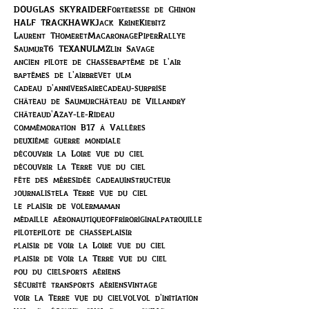
DOUGLAS SKYRAIDER
Forteresse de Chinon
HALF TRACK
HAWK
Jack Krine
Kiebitz
Laurent Thomeret
Macaronage
Piper
Rallye
Saumur
T6 TEXAN
ULM
Zlin Savage
ancien pilote de chasse
baptême de l'air
baptêmes de l'air
brevet ulm
cadeau d'anniversaire
cadeau-surprise
château de Saumur
château de Villandry
châteaud'Azay-le-Rideau
commémoration B17 à Vallères
deuxième guerre mondiale
découvrir la Loire vue du ciel
découvrir la Terre vue du ciel
fête des mères
idée cadeau
instructeur
journaliste
la Terre vue du ciel
le plaisir de voler
maman
médaille aéronautique
offrir
original
patrouille
pilote
pilote de chasse
plaisir
plaisir de voir la Loire vue du ciel
plaisir de voir la Terre vue du ciel
pou du ciel
sports aériens
sécurité transports aériens
vintage
voir la Terre vue du ciel
vol
vol d'initiation