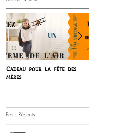
Cadeau pour la fête des
Premier vol du
mères
Régis
Posts Récents