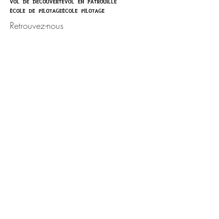
vol de découverte
vol en patrouille
école de pilotage
école pilotage
Retrouvez-nous
Activité ouverte toute l'année,
sur rendez-vous.
Portable :
06.50.87.83.18