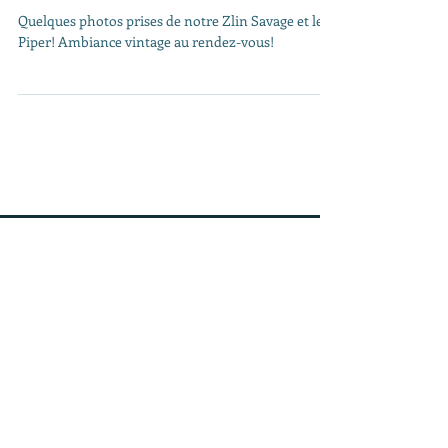
notre Zlin Savage.
Quelques photos prises de notre Zlin Savage et le
Piper! Ambiance vintage au rendez-vous!
Activité ouverte toute l'année,
sur rendez-vous.
Portable :
06.50.87.83.18
Aérodrome de SAUMUR 49400
contact@flyvintage.fr