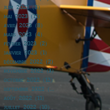
juin 2023
(8)
8 posts
mai 2023
(11)
11 posts
avril 2023
(8)
8 posts
mars 2023
(4)
4 posts
février 2023
(2)
2 posts
janvier 2023
(1)
1 post
décembre 2022
(2)
2 posts
novembre 2022
(3)
3 posts
octobre 2022
(12)
12 posts
septembre 2022
(14)
14 posts
août 2022
(11)
11 posts
juillet 2022
(10)
10 posts