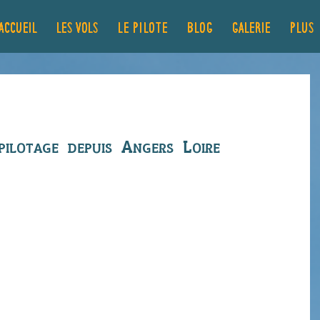
ACCUEIL
LES VOLS
Le pilote
Blog
GALERIE
Plus..
n au pilotage de Thomas
 pilotage depuis Angers Loire 