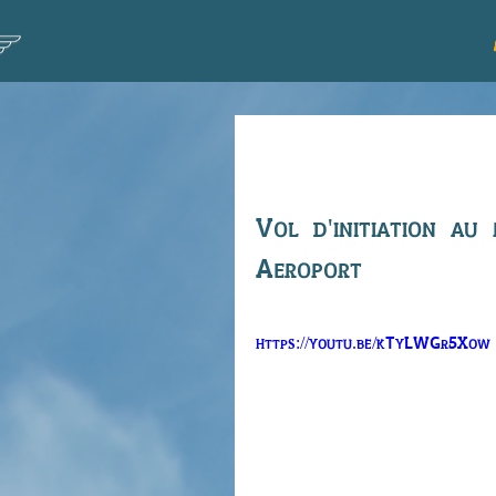
Vol initiatio
Vol d'initiation au
Aeroport
https://youtu.be/kTyLWGr5Xow