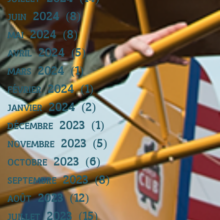
juin 2024
(8)
8 posts
mai 2024
(8)
8 posts
avril 2024
(5)
5 posts
mars 2024
(1)
1 post
février 2024
(1)
1 post
janvier 2024
(2)
2 posts
décembre 2023
(1)
1 post
novembre 2023
(5)
5 posts
octobre 2023
(6)
6 posts
septembre 2023
(8)
8 posts
août 2023
(12)
12 posts
juillet 2023
(15)
15 posts