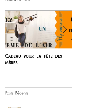
Cadeau pour la fête des
Premier vol du
mères
Régis
Posts Récents