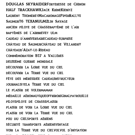
DOUGLAS SKYRAIDER
Forteresse de Chinon
HALF TRACK
HAWK
Jack Krine
Kiebitz
Laurent Thomeret
Macaronage
Piper
Rallye
Saumur
T6 TEXAN
ULM
Zlin Savage
ancien pilote de chasse
baptême de l'air
baptêmes de l'air
brevet ulm
cadeau d'anniversaire
cadeau-surprise
château de Saumur
château de Villandry
châteaud'Azay-le-Rideau
commémoration B17 à Vallères
deuxième guerre mondiale
découvrir la Loire vue du ciel
découvrir la Terre vue du ciel
fête des mères
idée cadeau
instructeur
journaliste
la Terre vue du ciel
le plaisir de voler
maman
médaille aéronautique
offrir
original
patrouille
pilote
pilote de chasse
plaisir
plaisir de voir la Loire vue du ciel
plaisir de voir la Terre vue du ciel
pou du ciel
sports aériens
sécurité transports aériens
vintage
voir la Terre vue du ciel
vol
vol d'initiation