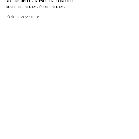
vol de découverte
vol en patrouille
école de pilotage
école pilotage
Retrouvez-nous
Activité ouverte toute l'année,
sur rendez-vous.
Portable :
06.50.87.83.18