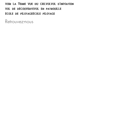
voir la Terre vue du ciel
vol
vol d'initiation
vol de découverte
vol en patrouille
école de pilotage
école pilotage
Retrouvez-nous
Activité ouverte toute l'année,
sur rendez-vous.