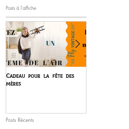
Posts à l'affiche
Cadeau pour la fête des
Premier vol du
mères
Régis
Posts Récents