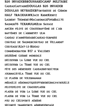
B26 INVADER
BROUSSARD
CAMP MILITAIRE
Cadeau
Capitaine
DOUGLAS B26 INVADER
DOUGLAS SKYRAIDER
Forteresse de Chinon
HALF TRACK
HAWK
Jack Krine
Kiebitz
Laurent Thomeret
Macaronage
Piper
Rallye
Saumur
T6 TEXAN
ULM
Zlin Savage
ancien pilote de chasse
baptême de l'air
baptêmes de l'air
brevet ulm
cadeau d'anniversaire
cadeau-surprise
château de Saumur
château de Villandry
châteaud'Azay-le-Rideau
commémoration B17 à Vallères
deuxième guerre mondiale
découvrir la Loire vue du ciel
découvrir la Terre vue du ciel
fête des mères
idée cadeau
instructeur
journaliste
la Terre vue du ciel
le plaisir de voler
maman
médaille aéronautique
offrir
original
patrouille
pilote
pilote de chasse
plaisir
plaisir de voir la Loire vue du ciel
plaisir de voir la Terre vue du ciel
pou du ciel
sports aériens
sécurité transports aériens
vintage