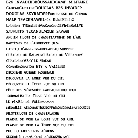
B26 INVADER
BROUSSARD
CAMP MILITAIRE
Cadeau
Capitaine
DOUGLAS B26 INVADER
DOUGLAS SKYRAIDER
Forteresse de Chinon
HALF TRACK
HAWK
Jack Krine
Kiebitz
Laurent Thomeret
Macaronage
Piper
Rallye
Saumur
T6 TEXAN
ULM
Zlin Savage
ancien pilote de chasse
baptême de l'air
baptêmes de l'air
brevet ulm
cadeau d'anniversaire
cadeau-surprise
château de Saumur
château de Villandry
châteaud'Azay-le-Rideau
commémoration B17 à Vallères
deuxième guerre mondiale
découvrir la Loire vue du ciel
découvrir la Terre vue du ciel
fête des mères
idée cadeau
instructeur
journaliste
la Terre vue du ciel
le plaisir de voler
maman
médaille aéronautique
offrir
original
patrouille
pilote
pilote de chasse
plaisir
plaisir de voir la Loire vue du ciel
plaisir de voir la Terre vue du ciel
pou du ciel
sports aériens
sécurité transports aériens
vintage