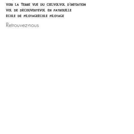
voir la Terre vue du ciel
vol
vol d'initiation
vol de découverte
vol en patrouille
école de pilotage
école pilotage
Retrouvez-nous
Activité ouverte toute l'année,
sur rendez-vous.