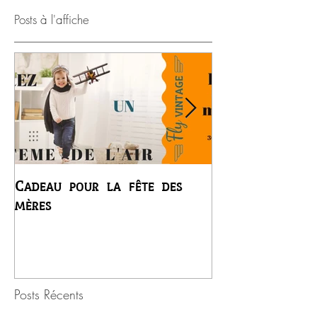
Posts à l'affiche
Cadeau pour la fête des
Premier vol du
mères
Régis
Posts Récents