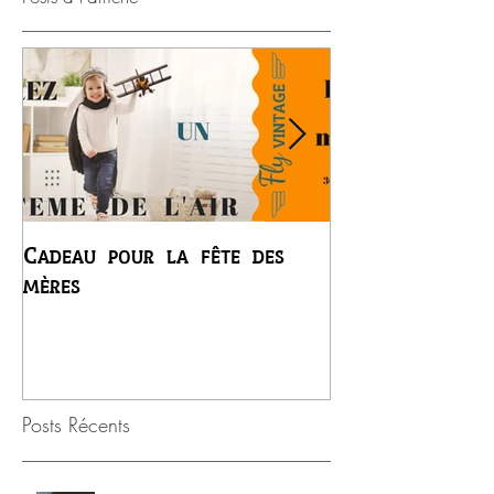
Cadeau pour la fête des
Premier vol du
mères
Régis
Posts Récents