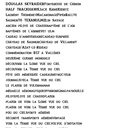
DOUGLAS SKYRAIDER
Forteresse de Chinon
HALF TRACK
HAWK
Jack Krine
Kiebitz
Laurent Thomeret
Macaronage
Piper
Rallye
Saumur
T6 TEXAN
ULM
Zlin Savage
ancien pilote de chasse
baptême de l'air
baptêmes de l'air
brevet ulm
cadeau d'anniversaire
cadeau-surprise
château de Saumur
château de Villandry
châteaud'Azay-le-Rideau
commémoration B17 à Vallères
deuxième guerre mondiale
découvrir la Loire vue du ciel
découvrir la Terre vue du ciel
fête des mères
idée cadeau
instructeur
journaliste
la Terre vue du ciel
le plaisir de voler
maman
médaille aéronautique
offrir
original
patrouille
pilote
pilote de chasse
plaisir
plaisir de voir la Loire vue du ciel
plaisir de voir la Terre vue du ciel
pou du ciel
sports aériens
sécurité transports aériens
vintage
voir la Terre vue du ciel
vol
vol d'initiation