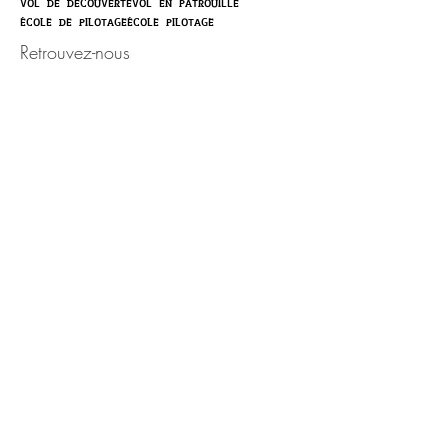
vol de découverte
vol en patrouille
école de pilotage
école pilotage
Retrouvez-nous
Activité ouverte toute l'année,
sur rendez-vous.
Portable :
06.50.87.83.18