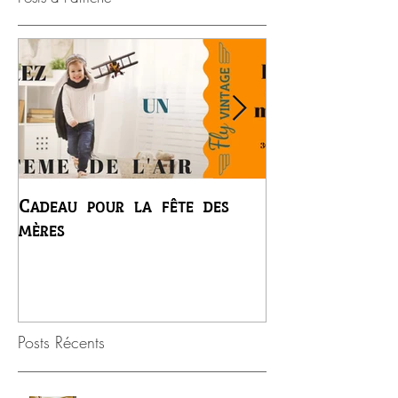
Cadeau pour la fête des
Premier vol du
mères
Régis
Posts Récents