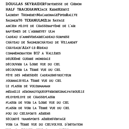
DOUGLAS SKYRAIDER
Forteresse de Chinon
HALF TRACK
HAWK
Jack Krine
Kiebitz
Laurent Thomeret
Macaronage
Piper
Rallye
Saumur
T6 TEXAN
ULM
Zlin Savage
ancien pilote de chasse
baptême de l'air
baptêmes de l'air
brevet ulm
cadeau d'anniversaire
cadeau-surprise
château de Saumur
château de Villandry
châteaud'Azay-le-Rideau
commémoration B17 à Vallères
deuxième guerre mondiale
découvrir la Loire vue du ciel
découvrir la Terre vue du ciel
fête des mères
idée cadeau
instructeur
journaliste
la Terre vue du ciel
le plaisir de voler
maman
médaille aéronautique
offrir
original
patrouille
pilote
pilote de chasse
plaisir
plaisir de voir la Loire vue du ciel
plaisir de voir la Terre vue du ciel
pou du ciel
sports aériens
sécurité transports aériens
vintage
voir la Terre vue du ciel
vol
vol d'initiation