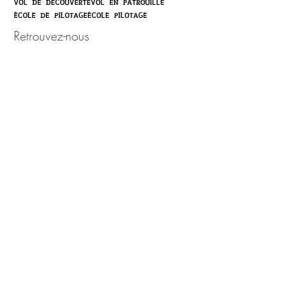
vol de découverte
vol en patrouille
école de pilotage
école pilotage
Retrouvez-nous
Activité ouverte toute l'année,
sur rendez-vous.
Portable :
06.50.87.83.18