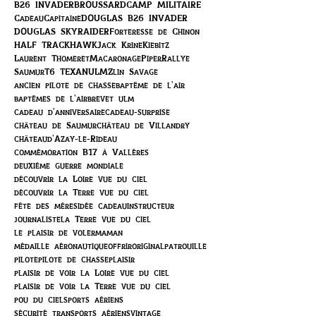
B26 INVADER
BROUSSARD
CAMP MILITAIRE
Cadeau
Capitaine
DOUGLAS B26 INVADER
DOUGLAS SKYRAIDER
Forteresse de Chinon
HALF TRACK
HAWK
Jack Krine
Kiebitz
Laurent Thomeret
Macaronage
Piper
Rallye
Saumur
T6 TEXAN
ULM
Zlin Savage
ancien pilote de chasse
baptême de l'air
baptêmes de l'air
brevet ulm
cadeau d'anniversaire
cadeau-surprise
château de Saumur
château de Villandry
châteaud'Azay-le-Rideau
commémoration B17 à Vallères
deuxième guerre mondiale
découvrir la Loire vue du ciel
découvrir la Terre vue du ciel
fête des mères
idée cadeau
instructeur
journaliste
la Terre vue du ciel
le plaisir de voler
maman
médaille aéronautique
offrir
original
patrouille
pilote
pilote de chasse
plaisir
plaisir de voir la Loire vue du ciel
plaisir de voir la Terre vue du ciel
pou du ciel
sports aériens
sécurité transports aériens
vintage