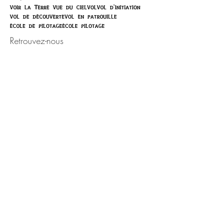
voir la Terre vue du ciel
vol
vol d'initiation
vol de découverte
vol en patrouille
école de pilotage
école pilotage
Retrouvez-nous
Activité ouverte toute l'année,
sur rendez-vous.