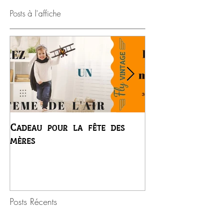
Posts à l'affiche
Cadeau pour la fête des
Premier vol du
mères
Régis
Posts Récents