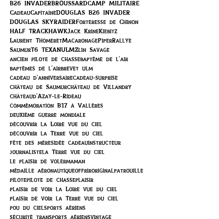
B26 INVADER
BROUSSARD
CAMP MILITAIRE
Cadeau
Capitaine
DOUGLAS B26 INVADER
DOUGLAS SKYRAIDER
Forteresse de Chinon
HALF TRACK
HAWK
Jack Krine
Kiebitz
Laurent Thomeret
Macaronage
Piper
Rallye
Saumur
T6 TEXAN
ULM
Zlin Savage
ancien pilote de chasse
baptême de l'air
baptêmes de l'air
brevet ulm
cadeau d'anniversaire
cadeau-surprise
château de Saumur
château de Villandry
châteaud'Azay-le-Rideau
commémoration B17 à Vallères
deuxième guerre mondiale
découvrir la Loire vue du ciel
découvrir la Terre vue du ciel
fête des mères
idée cadeau
instructeur
journaliste
la Terre vue du ciel
le plaisir de voler
maman
médaille aéronautique
offrir
original
patrouille
pilote
pilote de chasse
plaisir
plaisir de voir la Loire vue du ciel
plaisir de voir la Terre vue du ciel
pou du ciel
sports aériens
sécurité transports aériens
vintage