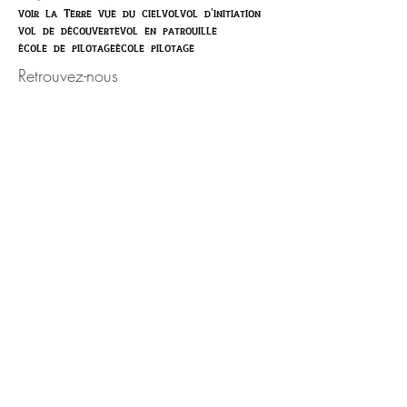
voir la Terre vue du ciel
vol
vol d'initiation
vol de découverte
vol en patrouille
école de pilotage
école pilotage
Retrouvez-nous
Activité ouverte toute l'année,
sur rendez-vous.