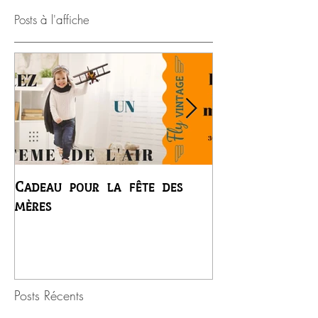
Posts à l'affiche
Cadeau pour la fête des
Premier vol du
mères
Régis
Posts Récents