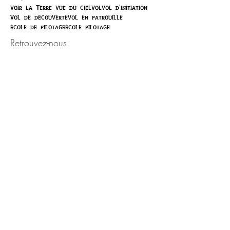
voir la Terre vue du ciel
vol
vol d'initiation
vol de découverte
vol en patrouille
école de pilotage
école pilotage
Retrouvez-nous
Activité ouverte toute l'année,
sur rendez-vous.