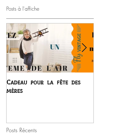
Posts à l'affiche
Cadeau pour la fête des
Premier vol du
mères
Régis
Posts Récents