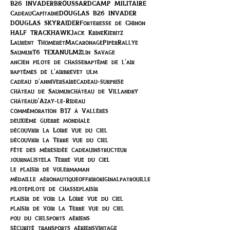
B26 INVADER
BROUSSARD
CAMP MILITAIRE
Cadeau
Capitaine
DOUGLAS B26 INVADER
DOUGLAS SKYRAIDER
Forteresse de Chinon
HALF TRACK
HAWK
Jack Krine
Kiebitz
Laurent Thomeret
Macaronage
Piper
Rallye
Saumur
T6 TEXAN
ULM
Zlin Savage
ancien pilote de chasse
baptême de l'air
baptêmes de l'air
brevet ulm
cadeau d'anniversaire
cadeau-surprise
château de Saumur
château de Villandry
châteaud'Azay-le-Rideau
commémoration B17 à Vallères
deuxième guerre mondiale
découvrir la Loire vue du ciel
découvrir la Terre vue du ciel
fête des mères
idée cadeau
instructeur
journaliste
la Terre vue du ciel
le plaisir de voler
maman
médaille aéronautique
offrir
original
patrouille
pilote
pilote de chasse
plaisir
plaisir de voir la Loire vue du ciel
plaisir de voir la Terre vue du ciel
pou du ciel
sports aériens
sécurité transports aériens
vintage