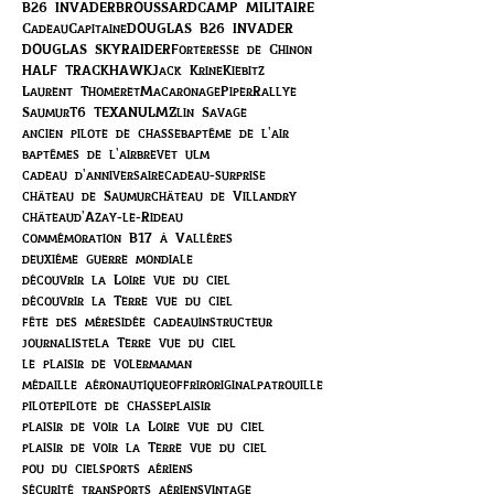
B26 INVADER
BROUSSARD
CAMP MILITAIRE
Cadeau
Capitaine
DOUGLAS B26 INVADER
DOUGLAS SKYRAIDER
Forteresse de Chinon
HALF TRACK
HAWK
Jack Krine
Kiebitz
Laurent Thomeret
Macaronage
Piper
Rallye
Saumur
T6 TEXAN
ULM
Zlin Savage
ancien pilote de chasse
baptême de l'air
baptêmes de l'air
brevet ulm
cadeau d'anniversaire
cadeau-surprise
château de Saumur
château de Villandry
châteaud'Azay-le-Rideau
commémoration B17 à Vallères
deuxième guerre mondiale
découvrir la Loire vue du ciel
découvrir la Terre vue du ciel
fête des mères
idée cadeau
instructeur
journaliste
la Terre vue du ciel
le plaisir de voler
maman
médaille aéronautique
offrir
original
patrouille
pilote
pilote de chasse
plaisir
plaisir de voir la Loire vue du ciel
plaisir de voir la Terre vue du ciel
pou du ciel
sports aériens
sécurité transports aériens
vintage