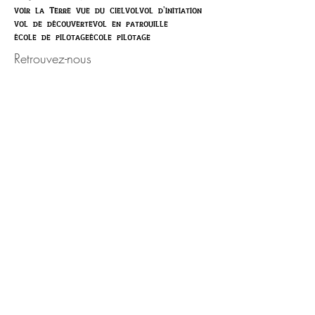
voir la Terre vue du ciel
vol
vol d'initiation
vol de découverte
vol en patrouille
école de pilotage
école pilotage
Retrouvez-nous
Activité ouverte toute l'année,
sur rendez-vous.