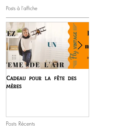
Posts à l'affiche
Cadeau pour la fête des
Premier vol du
mères
Régis
Posts Récents