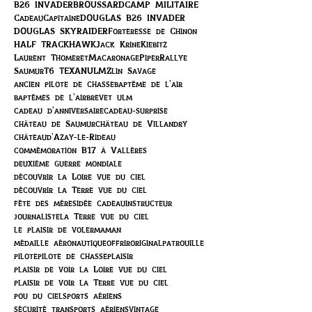
B26 INVADER
BROUSSARD
CAMP MILITAIRE
Cadeau
Capitaine
DOUGLAS B26 INVADER
DOUGLAS SKYRAIDER
Forteresse de Chinon
HALF TRACK
HAWK
Jack Krine
Kiebitz
Laurent Thomeret
Macaronage
Piper
Rallye
Saumur
T6 TEXAN
ULM
Zlin Savage
ancien pilote de chasse
baptême de l'air
baptêmes de l'air
brevet ulm
cadeau d'anniversaire
cadeau-surprise
château de Saumur
château de Villandry
châteaud'Azay-le-Rideau
commémoration B17 à Vallères
deuxième guerre mondiale
découvrir la Loire vue du ciel
découvrir la Terre vue du ciel
fête des mères
idée cadeau
instructeur
journaliste
la Terre vue du ciel
le plaisir de voler
maman
médaille aéronautique
offrir
original
patrouille
pilote
pilote de chasse
plaisir
plaisir de voir la Loire vue du ciel
plaisir de voir la Terre vue du ciel
pou du ciel
sports aériens
sécurité transports aériens
vintage