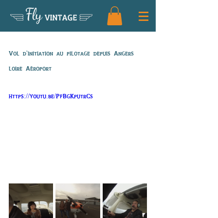
Fly
VINTAGE
Vol de Jean Jacques
Vol d'initiation au pilotage depuis Angers 
loire Aéroport
https://youtu.be/PfBgKputrCs