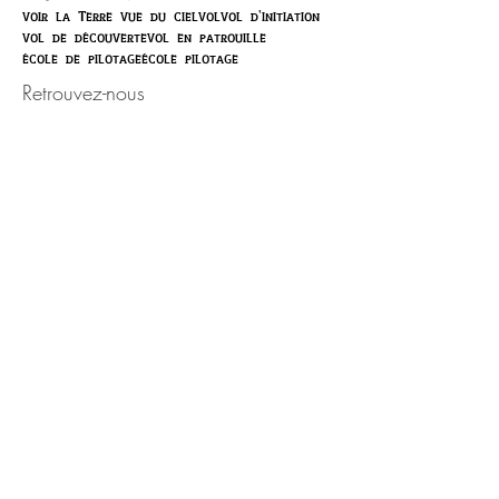
voir la Terre vue du ciel
vol
vol d'initiation
vol de découverte
vol en patrouille
école de pilotage
école pilotage
Retrouvez-nous
Activité ouverte toute l'année,
sur rendez-vous.