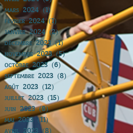
mars 2024
(1)
1 post
février 2024
(1)
1 post
janvier 2024
(2)
2 posts
décembre 2023
(1)
1 post
novembre 2023
(5)
5 posts
octobre 2023
(6)
6 posts
septembre 2023
(8)
8 posts
août 2023
(12)
12 posts
juillet 2023
(15)
15 posts
juin 2023
(8)
8 posts
mai 2023
(11)
11 posts
avril 2023
(8)
8 posts