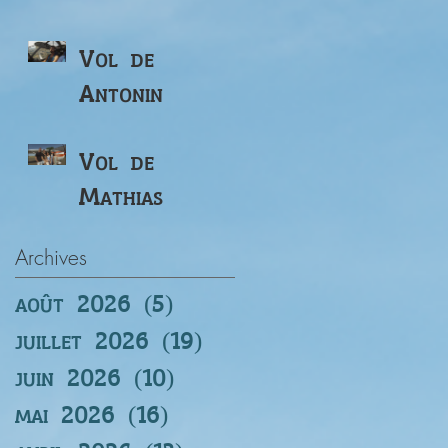
Vol de
Antonin
Vol de
Mathias
Archives
août 2026
(5)
5 posts
juillet 2026
(19)
19 posts
juin 2026
(10)
10 posts
mai 2026
(16)
16 posts