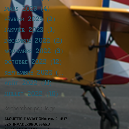
mars 2023
(4)
4 posts
février 2023
(2)
2 posts
janvier 2023
(1)
1 post
décembre 2022
(2)
2 posts
novembre 2022
(3)
3 posts
octobre 2022
(12)
12 posts
septembre 2022
(14)
14 posts
août 2022
(11)
11 posts
juillet 2022
(10)
10 posts
Rechercher par Tags
ALOUETTE II
AVIATION
Alpha Jet
B17
B26 INVADER
BROUSSARD