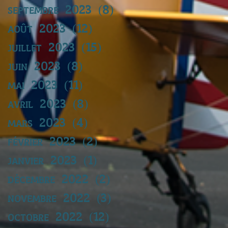
septembre 2023
(8)
8 posts
août 2023
(12)
12 posts
juillet 2023
(15)
15 posts
juin 2023
(8)
8 posts
mai 2023
(11)
11 posts
avril 2023
(8)
8 posts
mars 2023
(4)
4 posts
février 2023
(2)
2 posts
janvier 2023
(1)
1 post
décembre 2022
(2)
2 posts
novembre 2022
(3)
3 posts
octobre 2022
(12)
12 posts