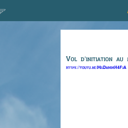
Vol de Gaylo
Vol d'initiation au
https://youtu.be/MgDrmmH4FjA