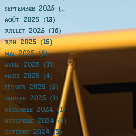
septembre 2025
(12)
12 posts
août 2025
(13)
13 posts
juillet 2025
(16)
16 posts
juin 2025
(15)
15 posts
mai 2025
(6)
6 posts
avril 2025
(11)
11 posts
mars 2025
(4)
4 posts
février 2025
(5)
5 posts
janvier 2025
(1)
1 post
décembre 2024
(1)
1 post
novembre 2024
(1)
1 post
octobre 2024
(3)
3 posts