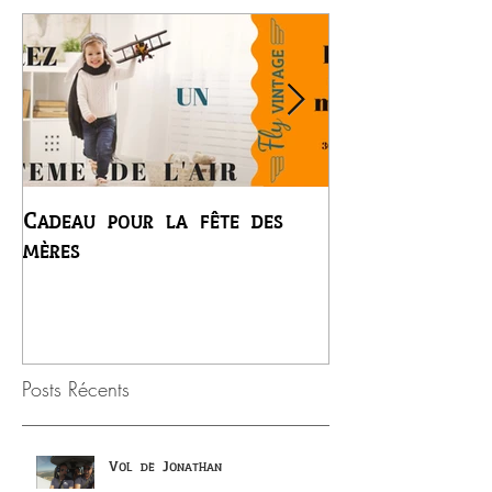
Cadeau pour la fête des
Premier vol du
mères
Régis
Posts Récents
Vol de Jonathan