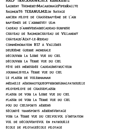
HALF TRACK
HAWK
Jack Krine
Kiebitz
Laurent Thomeret
Macaronage
Piper
Rallye
Saumur
T6 TEXAN
ULM
Zlin Savage
ancien pilote de chasse
baptême de l'air
baptêmes de l'air
brevet ulm
cadeau d'anniversaire
cadeau-surprise
château de Saumur
château de Villandry
châteaud'Azay-le-Rideau
commémoration B17 à Vallères
deuxième guerre mondiale
découvrir la Loire vue du ciel
découvrir la Terre vue du ciel
fête des mères
idée cadeau
instructeur
journaliste
la Terre vue du ciel
le plaisir de voler
maman
médaille aéronautique
offrir
original
patrouille
pilote
pilote de chasse
plaisir
plaisir de voir la Loire vue du ciel
plaisir de voir la Terre vue du ciel
pou du ciel
sports aériens
sécurité transports aériens
vintage
voir la Terre vue du ciel
vol
vol d'initiation
vol de découverte
vol en patrouille
école de pilotage
école pilotage