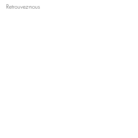
Retrouvez-nous
Activité ouverte toute l'année,
sur rendez-vous.
Portable :
06.50.87.83.18
Aérodrome de SAUMUR 49400
contact@flyvintage.fr