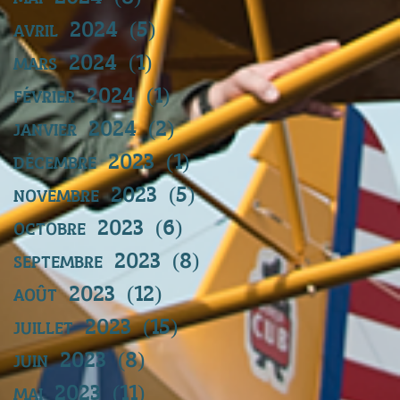
avril 2024
(5)
5 posts
mars 2024
(1)
1 post
février 2024
(1)
1 post
janvier 2024
(2)
2 posts
décembre 2023
(1)
1 post
novembre 2023
(5)
5 posts
octobre 2023
(6)
6 posts
septembre 2023
(8)
8 posts
août 2023
(12)
12 posts
juillet 2023
(15)
15 posts
juin 2023
(8)
8 posts
mai 2023
(11)
11 posts