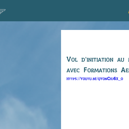
Vol de Dylan
Vol d'initiation au
avec Formations A
https://youtu.be/qyonChj6x_o