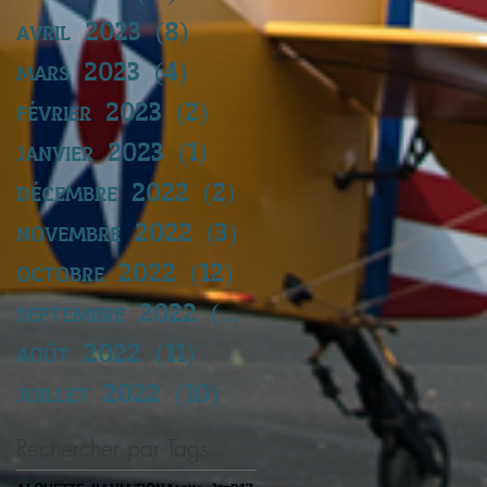
avril 2023
(8)
8 posts
mars 2023
(4)
4 posts
février 2023
(2)
2 posts
janvier 2023
(1)
1 post
décembre 2022
(2)
2 posts
novembre 2022
(3)
3 posts
octobre 2022
(12)
12 posts
septembre 2022
(14)
14 posts
août 2022
(11)
11 posts
juillet 2022
(10)
10 posts
Rechercher par Tags