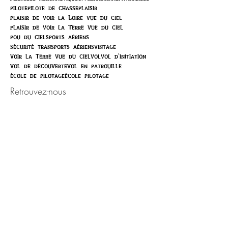
pilote
pilote de chasse
plaisir
plaisir de voir la Loire vue du ciel
plaisir de voir la Terre vue du ciel
pou du ciel
sports aériens
sécurité transports aériens
vintage
voir la Terre vue du ciel
vol
vol d'initiation
vol de découverte
vol en patrouille
école de pilotage
école pilotage
Retrouvez-nous