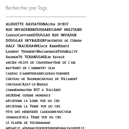
Rechercher par Tags
ALOUETTE II
AVIATION
Alpha Jet
B17
B26 INVADER
BROUSSARD
CAMP MILITAIRE
Cadeau
Capitaine
DOUGLAS B26 INVADER
DOUGLAS SKYRAIDER
Forteresse de Chinon
HALF TRACK
HAWK
Jack Krine
Kiebitz
Laurent Thomeret
Macaronage
Piper
Rallye
Saumur
T6 TEXAN
ULM
Zlin Savage
ancien pilote de chasse
baptême de l'air
baptêmes de l'air
brevet ulm
cadeau d'anniversaire
cadeau-surprise
château de Saumur
château de Villandry
châteaud'Azay-le-Rideau
commémoration B17 à Vallères
deuxième guerre mondiale
découvrir la Loire vue du ciel
découvrir la Terre vue du ciel
fête des mères
idée cadeau
instructeur
journaliste
la Terre vue du ciel
le plaisir de voler
maman
médaille aéronautique
offrir
original
patrouille