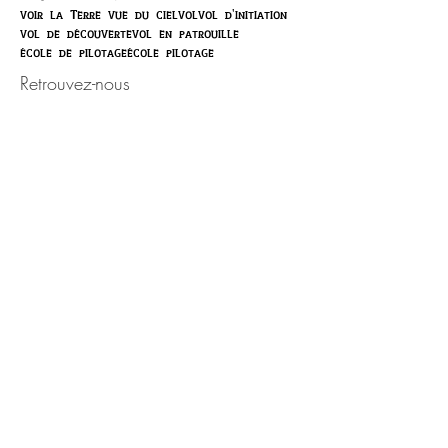
voir la Terre vue du ciel
vol
vol d'initiation
vol de découverte
vol en patrouille
école de pilotage
école pilotage
Retrouvez-nous
Activité ouverte toute l'année,
sur rendez-vous.