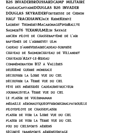
B26 INVADER
BROUSSARD
CAMP MILITAIRE
Cadeau
Capitaine
DOUGLAS B26 INVADER
DOUGLAS SKYRAIDER
Forteresse de Chinon
HALF TRACK
HAWK
Jack Krine
Kiebitz
Laurent Thomeret
Macaronage
Piper
Rallye
Saumur
T6 TEXAN
ULM
Zlin Savage
ancien pilote de chasse
baptême de l'air
baptêmes de l'air
brevet ulm
cadeau d'anniversaire
cadeau-surprise
château de Saumur
château de Villandry
châteaud'Azay-le-Rideau
commémoration B17 à Vallères
deuxième guerre mondiale
découvrir la Loire vue du ciel
découvrir la Terre vue du ciel
fête des mères
idée cadeau
instructeur
journaliste
la Terre vue du ciel
le plaisir de voler
maman
médaille aéronautique
offrir
original
patrouille
pilote
pilote de chasse
plaisir
plaisir de voir la Loire vue du ciel
plaisir de voir la Terre vue du ciel
pou du ciel
sports aériens
sécurité transports aériens
vintage