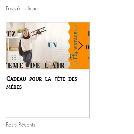
Posts à l'affiche
Cadeau pour la fête des
Premier vol du
mères
Régis
Posts Récents