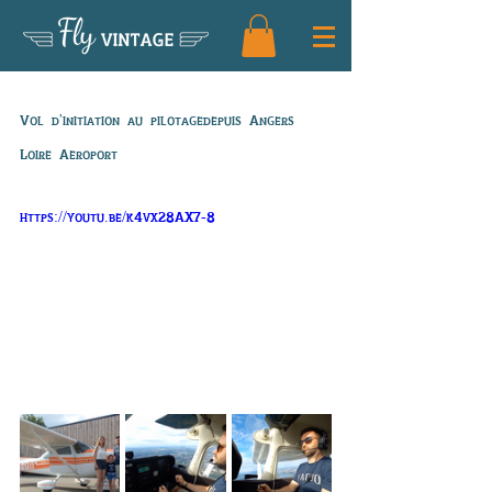
Fly
VINTAGE
Vol autour d'Angers
Vol d'initiation au pilotagedepuis Angers 
Loire Aeroport
https://youtu.be/k4vx28AX7-8