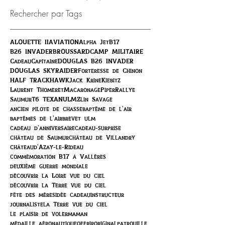
Rechercher par Tags
ALOUETTE II
AVIATION
Alpha Jet
B17
B26 INVADER
BROUSSARD
CAMP MILITAIRE
Cadeau
Capitaine
DOUGLAS B26 INVADER
DOUGLAS SKYRAIDER
Forteresse de Chinon
HALF TRACK
HAWK
Jack Krine
Kiebitz
Laurent Thomeret
Macaronage
Piper
Rallye
Saumur
T6 TEXAN
ULM
Zlin Savage
ancien pilote de chasse
baptême de l'air
baptêmes de l'air
brevet ulm
cadeau d'anniversaire
cadeau-surprise
château de Saumur
château de Villandry
châteaud'Azay-le-Rideau
commémoration B17 à Vallères
deuxième guerre mondiale
découvrir la Loire vue du ciel
découvrir la Terre vue du ciel
fête des mères
idée cadeau
instructeur
journaliste
la Terre vue du ciel
le plaisir de voler
maman
médaille aéronautique
offrir
original
patrouille