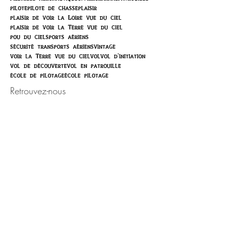
pilote
pilote de chasse
plaisir
plaisir de voir la Loire vue du ciel
plaisir de voir la Terre vue du ciel
pou du ciel
sports aériens
sécurité transports aériens
vintage
voir la Terre vue du ciel
vol
vol d'initiation
vol de découverte
vol en patrouille
école de pilotage
école pilotage
Retrouvez-nous