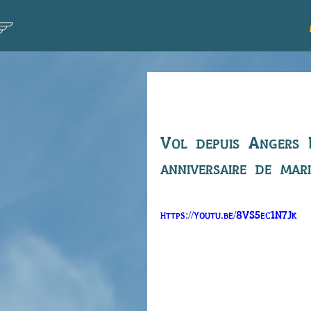
Vol annivers
Vol depuis Angers 
anniversaire de mar
https://youtu.be/8VS5ec1N7Jk