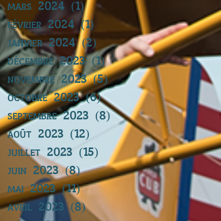
mars 2024
(1)
1 post
février 2024
(1)
1 post
janvier 2024
(2)
2 posts
décembre 2023
(1)
1 post
novembre 2023
(5)
5 posts
octobre 2023
(6)
6 posts
septembre 2023
(8)
8 posts
août 2023
(12)
12 posts
juillet 2023
(15)
15 posts
juin 2023
(8)
8 posts
mai 2023
(11)
11 posts
avril 2023
(8)
8 posts