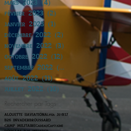
mars 2023
(4)
4 posts
février 2023
(2)
2 posts
janvier 2023
(1)
1 post
décembre 2022
(2)
2 posts
novembre 2022
(3)
3 posts
octobre 2022
(12)
12 posts
septembre 2022
(14)
14 posts
août 2022
(11)
11 posts
juillet 2022
(10)
10 posts
Rechercher par Tags
ALOUETTE II
AVIATION
Alpha Jet
B17
B26 INVADER
BROUSSARD
CAMP MILITAIRE
Cadeau
Capitaine
DOUGLAS B26 INVADER