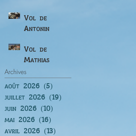
Vol de
Antonin
Vol de
Mathias
Archives
août 2026
(5)
5 posts
juillet 2026
(19)
19 posts
juin 2026
(10)
10 posts
mai 2026
(16)
16 posts
avril 2026
(13)
13 posts