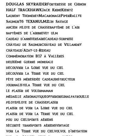
DOUGLAS SKYRAIDER
Forteresse de Chinon
HALF TRACK
HAWK
Jack Krine
Kiebitz
Laurent Thomeret
Macaronage
Piper
Rallye
Saumur
T6 TEXAN
ULM
Zlin Savage
ancien pilote de chasse
baptême de l'air
baptêmes de l'air
brevet ulm
cadeau d'anniversaire
cadeau-surprise
château de Saumur
château de Villandry
châteaud'Azay-le-Rideau
commémoration B17 à Vallères
deuxième guerre mondiale
découvrir la Loire vue du ciel
découvrir la Terre vue du ciel
fête des mères
idée cadeau
instructeur
journaliste
la Terre vue du ciel
le plaisir de voler
maman
médaille aéronautique
offrir
original
patrouille
pilote
pilote de chasse
plaisir
plaisir de voir la Loire vue du ciel
plaisir de voir la Terre vue du ciel
pou du ciel
sports aériens
sécurité transports aériens
vintage
voir la Terre vue du ciel
vol
vol d'initiation