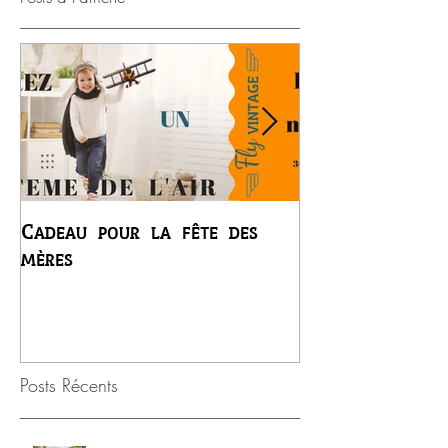
Cadeau pour la fête des
Premier vol du
mères
Régis
Posts Récents