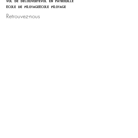
vol de découverte
vol en patrouille
école de pilotage
école pilotage
Retrouvez-nous
Activité ouverte toute l'année,
sur rendez-vous.
Portable :
06.50.87.83.18