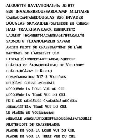
ALOUETTE II
AVIATION
Alpha Jet
B17
B26 INVADER
BROUSSARD
CAMP MILITAIRE
Cadeau
Capitaine
DOUGLAS B26 INVADER
DOUGLAS SKYRAIDER
Forteresse de Chinon
HALF TRACK
HAWK
Jack Krine
Kiebitz
Laurent Thomeret
Macaronage
Piper
Rallye
Saumur
T6 TEXAN
ULM
Zlin Savage
ancien pilote de chasse
baptême de l'air
baptêmes de l'air
brevet ulm
cadeau d'anniversaire
cadeau-surprise
château de Saumur
château de Villandry
châteaud'Azay-le-Rideau
commémoration B17 à Vallères
deuxième guerre mondiale
découvrir la Loire vue du ciel
découvrir la Terre vue du ciel
fête des mères
idée cadeau
instructeur
journaliste
la Terre vue du ciel
le plaisir de voler
maman
médaille aéronautique
offrir
original
patrouille
pilote
pilote de chasse
plaisir
plaisir de voir la Loire vue du ciel
plaisir de voir la Terre vue du ciel