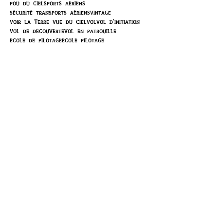
pou du ciel
sports aériens
sécurité transports aériens
vintage
voir la Terre vue du ciel
vol
vol d'initiation
vol de découverte
vol en patrouille
école de pilotage
école pilotage
Retrouvez-nous