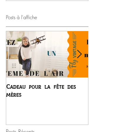
Posts à l'affiche
Cadeau pour la fête des
Premier vol du
mères
Régis
Posts Récents