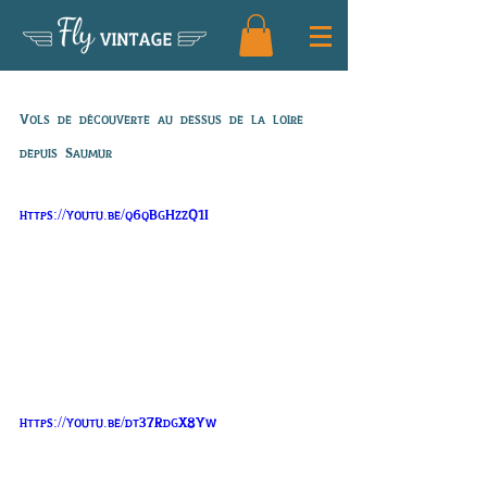
Fly
VINTAGE
85 ans de Denise
Vols de découverte au dessus de la loire 
depuis Saumur
https://youtu.be/q6qBgHzzQ1I
https://youtu.be/dt37RdgX8Yw