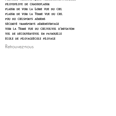
pilote
pilote de chasse
plaisir
plaisir de voir la Loire vue du ciel
plaisir de voir la Terre vue du ciel
pou du ciel
sports aériens
sécurité transports aériens
vintage
voir la Terre vue du ciel
vol
vol d'initiation
vol de découverte
vol en patrouille
école de pilotage
école pilotage
Retrouvez-nous