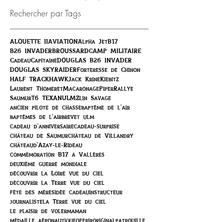
Rechercher par Tags
ALOUETTE II
AVIATION
Alpha Jet
B17
B26 INVADER
BROUSSARD
CAMP MILITAIRE
Cadeau
Capitaine
DOUGLAS B26 INVADER
DOUGLAS SKYRAIDER
Forteresse de Chinon
HALF TRACK
HAWK
Jack Krine
Kiebitz
Laurent Thomeret
Macaronage
Piper
Rallye
Saumur
T6 TEXAN
ULM
Zlin Savage
ancien pilote de chasse
baptême de l'air
baptêmes de l'air
brevet ulm
cadeau d'anniversaire
cadeau-surprise
château de Saumur
château de Villandry
châteaud'Azay-le-Rideau
commémoration B17 à Vallères
deuxième guerre mondiale
découvrir la Loire vue du ciel
découvrir la Terre vue du ciel
fête des mères
idée cadeau
instructeur
journaliste
la Terre vue du ciel
le plaisir de voler
maman
médaille aéronautique
offrir
original
patrouille