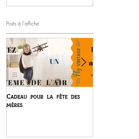
Posts à l'affiche
Cadeau pour la fête des
Premier vol du
mères
Régis