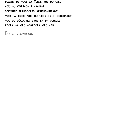
plaisir de voir la Terre vue du ciel
pou du ciel
sports aériens
sécurité transports aériens
vintage
voir la Terre vue du ciel
vol
vol d'initiation
vol de découverte
vol en patrouille
école de pilotage
école pilotage
Retrouvez-nous