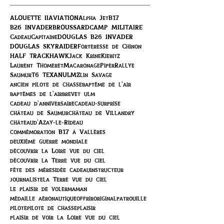
ALOUETTE II
AVIATION
Alpha Jet
B17
B26 INVADER
BROUSSARD
CAMP MILITAIRE
Cadeau
Capitaine
DOUGLAS B26 INVADER
DOUGLAS SKYRAIDER
Forteresse de Chinon
HALF TRACK
HAWK
Jack Krine
Kiebitz
Laurent Thomeret
Macaronage
Piper
Rallye
Saumur
T6 TEXAN
ULM
Zlin Savage
ancien pilote de chasse
baptême de l'air
baptêmes de l'air
brevet ulm
cadeau d'anniversaire
cadeau-surprise
château de Saumur
château de Villandry
châteaud'Azay-le-Rideau
commémoration B17 à Vallères
deuxième guerre mondiale
découvrir la Loire vue du ciel
découvrir la Terre vue du ciel
fête des mères
idée cadeau
instructeur
journaliste
la Terre vue du ciel
le plaisir de voler
maman
médaille aéronautique
offrir
original
patrouille
pilote
pilote de chasse
plaisir
plaisir de voir la Loire vue du ciel