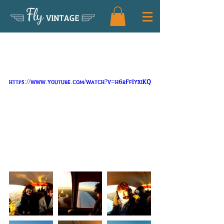
Fly
VINTAGE
Vol au dessus la Loire avec Pierre,
Delphine et Estelle
https://www.youtube.com/watch?v=h6rFfIyxiKQ