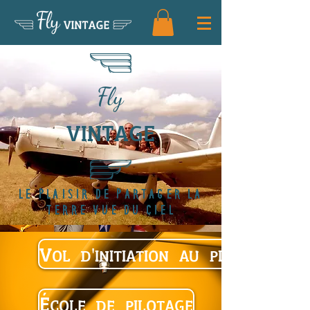
Fly
VINTAGE
Fly
VINTAGE
le plaisir de partager la
terre vue du ciel
Vol d'initiation au pilotage
École de pilotage