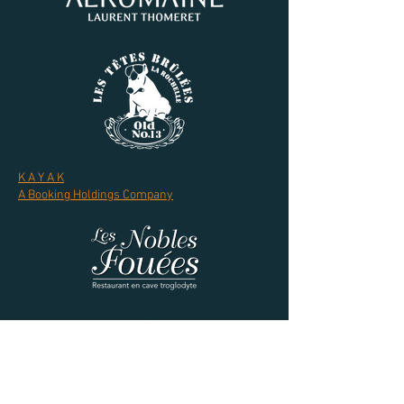
K A Y A K
A Booking Holdings Company