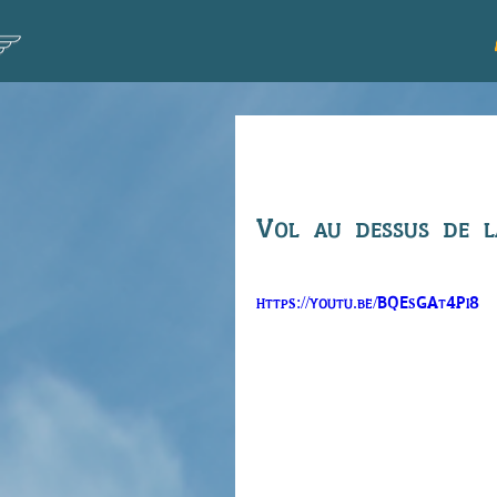
Vol de Cléme
Vol au dessus de l
https://youtu.be/BQEsGAt4Pi8