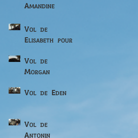
Amandine
Vol de
Elisabeth pour
ses 82 ans
Vol de
Morgan
Vol de Eden
Vol de
Antonin