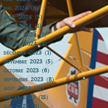
mai 2024
(8)
8 posts
avril 2024
(5)
5 posts
mars 2024
(1)
1 post
février 2024
(1)
1 post
janvier 2024
(2)
2 posts
décembre 2023
(1)
1 post
novembre 2023
(5)
5 posts
octobre 2023
(6)
6 posts
septembre 2023
(8)
8 posts
août 2023
(12)
12 posts
juillet 2023
(15)
15 posts
juin 2023
(8)
8 posts