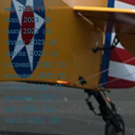
mai 2023
(11)
11 posts
avril 2023
(8)
8 posts
mars 2023
(4)
4 posts
février 2023
(2)
2 posts
janvier 2023
(1)
1 post
décembre 2022
(2)
2 posts
novembre 2022
(3)
3 posts
octobre 2022
(12)
12 posts
septembre 2022
(14)
14 posts
août 2022
(11)
11 posts
juillet 2022
(10)
10 posts