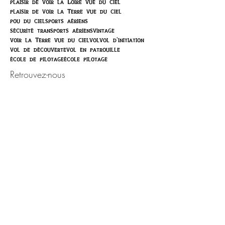
plaisir de voir la Loire vue du ciel
plaisir de voir la Terre vue du ciel
pou du ciel
sports aériens
sécurité transports aériens
vintage
voir la Terre vue du ciel
vol
vol d'initiation
vol de découverte
vol en patrouille
école de pilotage
école pilotage
Retrouvez-nous