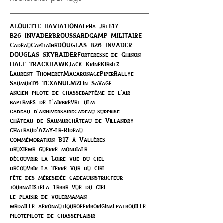
ALOUETTE II
AVIATION
Alpha Jet
B17
B26 INVADER
BROUSSARD
CAMP MILITAIRE
Cadeau
Capitaine
DOUGLAS B26 INVADER
DOUGLAS SKYRAIDER
Forteresse de Chinon
HALF TRACK
HAWK
Jack Krine
Kiebitz
Laurent Thomeret
Macaronage
Piper
Rallye
Saumur
T6 TEXAN
ULM
Zlin Savage
ancien pilote de chasse
baptême de l'air
baptêmes de l'air
brevet ulm
cadeau d'anniversaire
cadeau-surprise
château de Saumur
château de Villandry
châteaud'Azay-le-Rideau
commémoration B17 à Vallères
deuxième guerre mondiale
découvrir la Loire vue du ciel
découvrir la Terre vue du ciel
fête des mères
idée cadeau
instructeur
journaliste
la Terre vue du ciel
le plaisir de voler
maman
médaille aéronautique
offrir
original
patrouille
pilote
pilote de chasse
plaisir