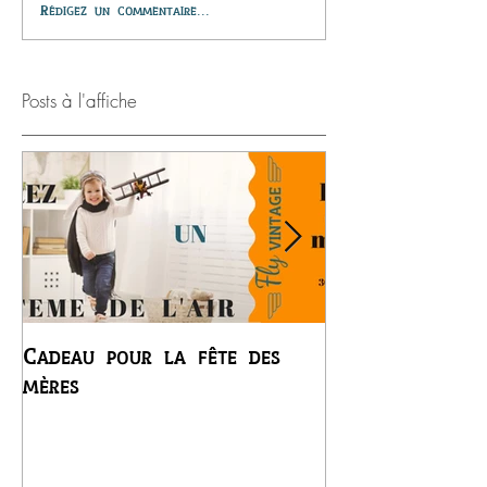
Rédigez un commentaire...
Posts à l'affiche
Cadeau pour la fête des
Premier vol du
mères
Régis