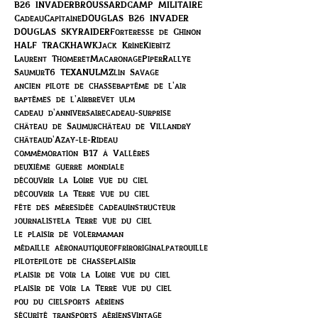
B26 INVADER
BROUSSARD
CAMP MILITAIRE
Cadeau
Capitaine
DOUGLAS B26 INVADER
DOUGLAS SKYRAIDER
Forteresse de Chinon
HALF TRACK
HAWK
Jack Krine
Kiebitz
Laurent Thomeret
Macaronage
Piper
Rallye
Saumur
T6 TEXAN
ULM
Zlin Savage
ancien pilote de chasse
baptême de l'air
baptêmes de l'air
brevet ulm
cadeau d'anniversaire
cadeau-surprise
château de Saumur
château de Villandry
châteaud'Azay-le-Rideau
commémoration B17 à Vallères
deuxième guerre mondiale
découvrir la Loire vue du ciel
découvrir la Terre vue du ciel
fête des mères
idée cadeau
instructeur
journaliste
la Terre vue du ciel
le plaisir de voler
maman
médaille aéronautique
offrir
original
patrouille
pilote
pilote de chasse
plaisir
plaisir de voir la Loire vue du ciel
plaisir de voir la Terre vue du ciel
pou du ciel
sports aériens
sécurité transports aériens
vintage