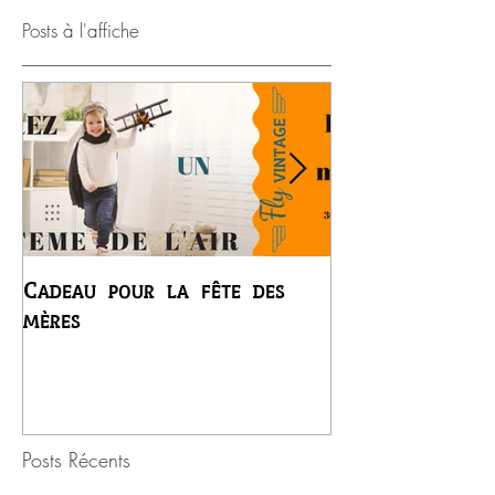
Posts à l'affiche
Cadeau pour la fête des
Premier vol du
mères
Régis
Posts Récents