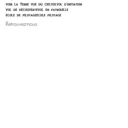
voir la Terre vue du ciel
vol
vol d'initiation
vol de découverte
vol en patrouille
école de pilotage
école pilotage
Retrouvez-nous
Activité ouverte toute l'année,
sur rendez-vous.