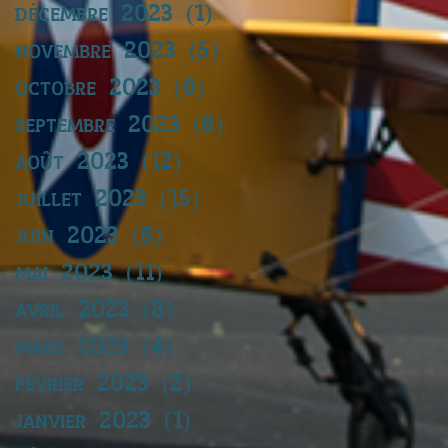
décembre 2023
(1)
1 post
novembre 2023
(5)
5 posts
octobre 2023
(6)
6 posts
septembre 2023
(8)
8 posts
août 2023
(12)
12 posts
juillet 2023
(15)
15 posts
juin 2023
(8)
8 posts
mai 2023
(11)
11 posts
avril 2023
(8)
8 posts
mars 2023
(4)
4 posts
février 2023
(2)
2 posts
janvier 2023
(1)
1 post