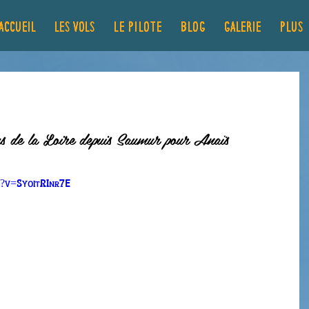
ACCUEIL
LES VOLS
Le pilote
Blog
GALERIE
Plus..
us de la Loire depuis Saumur pour Anaïs
?v=SyoitRInr7E