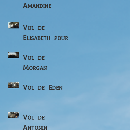
Amandine
Vol de
Elisabeth pour
ses 82 ans
Vol de
Morgan
Vol de Eden
Vol de
Antonin