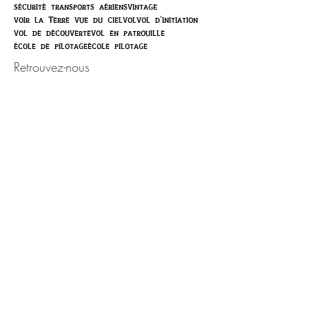
sécurité transports aériens
vintage
voir la Terre vue du ciel
vol
vol d'initiation
vol de découverte
vol en patrouille
école de pilotage
école pilotage
Retrouvez-nous
Activité ouverte toute l'année,