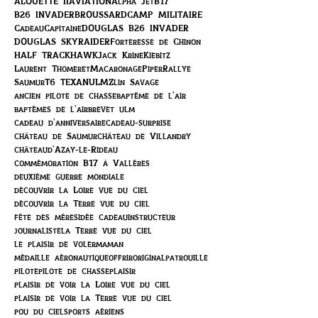
ALOUETTE II
AVIATION
Alpha Jet
B17
B26 INVADER
BROUSSARD
CAMP MILITAIRE
Cadeau
Capitaine
DOUGLAS B26 INVADER
DOUGLAS SKYRAIDER
Forteresse de Chinon
HALF TRACK
HAWK
Jack Krine
Kiebitz
Laurent Thomeret
Macaronage
Piper
Rallye
Saumur
T6 TEXAN
ULM
Zlin Savage
ancien pilote de chasse
baptême de l'air
baptêmes de l'air
brevet ulm
cadeau d'anniversaire
cadeau-surprise
château de Saumur
château de Villandry
châteaud'Azay-le-Rideau
commémoration B17 à Vallères
deuxième guerre mondiale
découvrir la Loire vue du ciel
découvrir la Terre vue du ciel
fête des mères
idée cadeau
instructeur
journaliste
la Terre vue du ciel
le plaisir de voler
maman
médaille aéronautique
offrir
original
patrouille
pilote
pilote de chasse
plaisir
plaisir de voir la Loire vue du ciel
plaisir de voir la Terre vue du ciel
pou du ciel
sports aériens