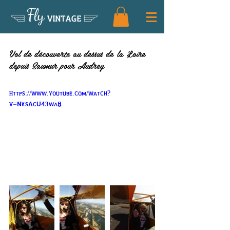
Fly
VINTAGE
Vol de découverte d'Audrey
Vol de découverte au dessus de la Loire 
depuis Saumur pour Audrey
https://www.youtube.com/watch?
v=NksAcU43wa8