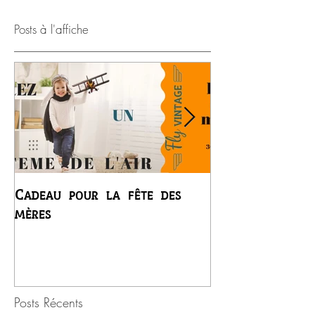
Posts à l'affiche
Cadeau pour la fête des
Premier vol du
mères
Régis
Posts Récents