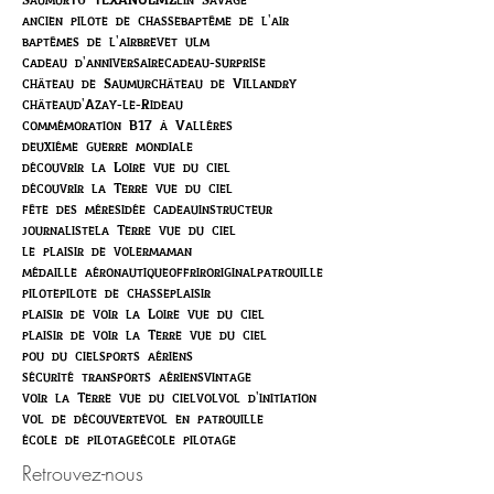
ancien pilote de chasse
baptême de l'air
baptêmes de l'air
brevet ulm
cadeau d'anniversaire
cadeau-surprise
château de Saumur
château de Villandry
châteaud'Azay-le-Rideau
commémoration B17 à Vallères
deuxième guerre mondiale
découvrir la Loire vue du ciel
découvrir la Terre vue du ciel
fête des mères
idée cadeau
instructeur
journaliste
la Terre vue du ciel
le plaisir de voler
maman
médaille aéronautique
offrir
original
patrouille
pilote
pilote de chasse
plaisir
plaisir de voir la Loire vue du ciel
plaisir de voir la Terre vue du ciel
pou du ciel
sports aériens
sécurité transports aériens
vintage
voir la Terre vue du ciel
vol
vol d'initiation
vol de découverte
vol en patrouille
école de pilotage
école pilotage
Retrouvez-nous