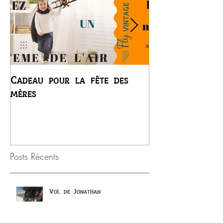
Cadeau pour la fête des
Premier vol du
mères
Régis
Posts Récents
Vol de Jonathan