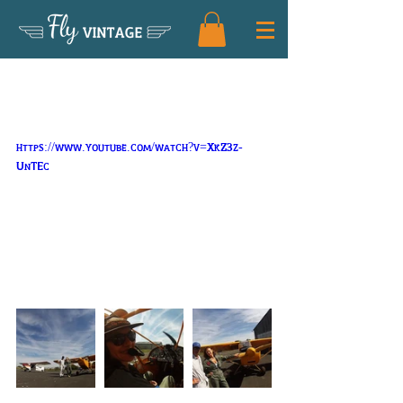
Fly
VINTAGE
Journée Portes Ouvertes sur l'aérodrome de
Thouars
https://www.youtube.com/watch?v=XkZ3z-
UnTEc