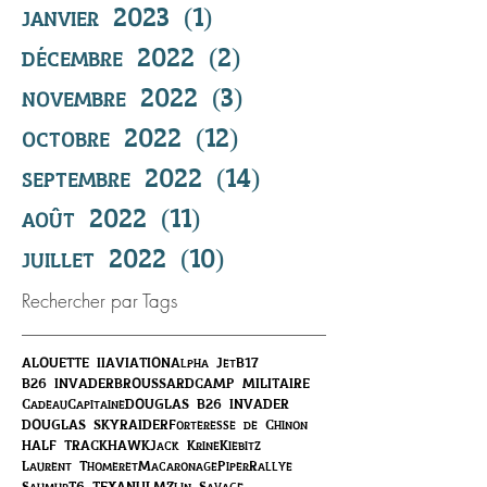
janvier 2023
(1)
1 post
décembre 2022
(2)
2 posts
novembre 2022
(3)
3 posts
octobre 2022
(12)
12 posts
septembre 2022
(14)
14 posts
août 2022
(11)
11 posts
juillet 2022
(10)
10 posts
Rechercher par Tags
ALOUETTE II
AVIATION
Alpha Jet
B17
B26 INVADER
BROUSSARD
CAMP MILITAIRE
Cadeau
Capitaine
DOUGLAS B26 INVADER
DOUGLAS SKYRAIDER
Forteresse de Chinon
HALF TRACK
HAWK
Jack Krine
Kiebitz
Laurent Thomeret
Macaronage
Piper
Rallye
Saumur
T6 TEXAN
ULM
Zlin Savage