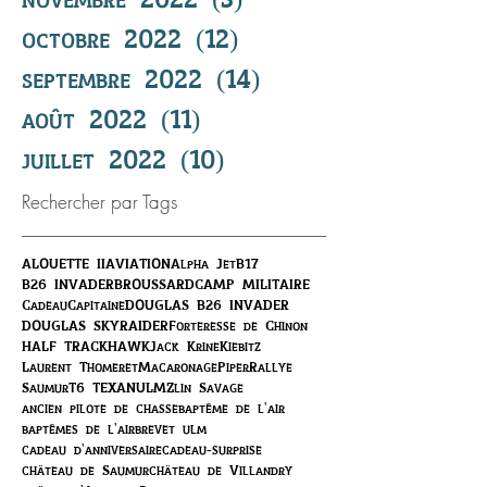
octobre 2022
(12)
12 posts
septembre 2022
(14)
14 posts
août 2022
(11)
11 posts
juillet 2022
(10)
10 posts
Rechercher par Tags
ALOUETTE II
AVIATION
Alpha Jet
B17
B26 INVADER
BROUSSARD
CAMP MILITAIRE
Cadeau
Capitaine
DOUGLAS B26 INVADER
DOUGLAS SKYRAIDER
Forteresse de Chinon
HALF TRACK
HAWK
Jack Krine
Kiebitz
Laurent Thomeret
Macaronage
Piper
Rallye
Saumur
T6 TEXAN
ULM
Zlin Savage
ancien pilote de chasse
baptême de l'air
baptêmes de l'air
brevet ulm
cadeau d'anniversaire
cadeau-surprise
château de Saumur
château de Villandry