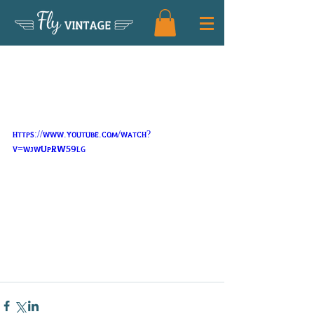
Fly
VINTAGE
FLY Vintage et Loire Vintage Discovery
Nous accompagnons "les ligériens
vadrouilleurs"qui
https://www.youtube.com/watch?
v=wjwUpRW59lg