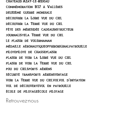
châteaud'Azay-le-Rideau
commémoration B17 à Vallères
deuxième guerre mondiale
découvrir la Loire vue du ciel
découvrir la Terre vue du ciel
fête des mères
idée cadeau
instructeur
journaliste
la Terre vue du ciel
le plaisir de voler
maman
médaille aéronautique
offrir
original
patrouille
pilote
pilote de chasse
plaisir
plaisir de voir la Loire vue du ciel
plaisir de voir la Terre vue du ciel
pou du ciel
sports aériens
sécurité transports aériens
vintage
voir la Terre vue du ciel
vol
vol d'initiation
vol de découverte
vol en patrouille
école de pilotage
école pilotage
Retrouvez-nous