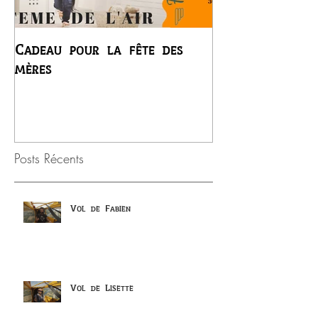
Cadeau pour la fête des
Premier vol du
mères
Régis
Posts Récents
Vol de Fabien
Vol de Lisette